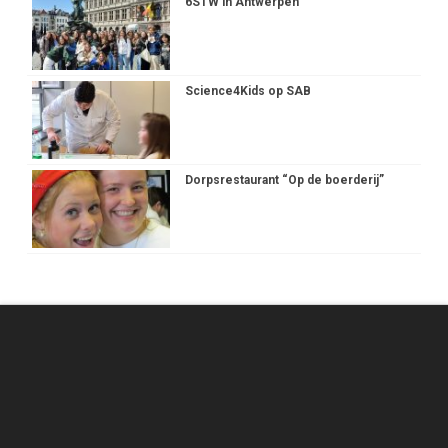
6STW in Antwerpen
Science4Kids op SAB
Dorpsrestaurant “Op de boerderij”