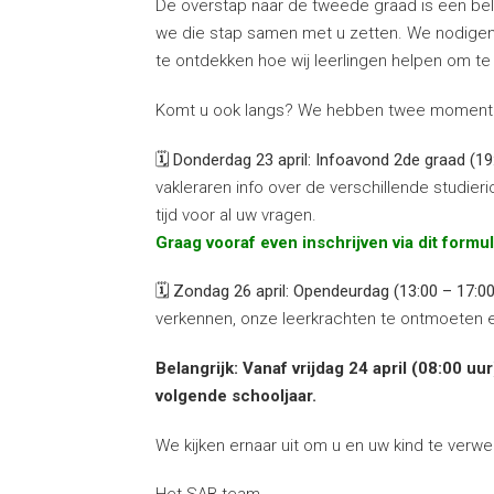
De overstap naar de tweede graad is een bela
we die stap samen met u zetten. We nodigen
te ontdekken hoe wij leerlingen helpen om t
Komt u ook langs? We hebben twee momenten
🗓️
Donderdag 23 april: Infoavond 2de graad (19
vakleraren info over de verschillende studi
tijd voor al uw vragen.
Graag vooraf even inschrijven via dit formul
🗓️
Zondag 26 april: Opendeurdag (13:00 – 17:00
verkennen, onze leerkrachten te ontmoeten e
Belangrijk: Vanaf vrijdag 24 april (08:00 u
volgende schooljaar.
We kijken ernaar uit om u en uw kind te verw