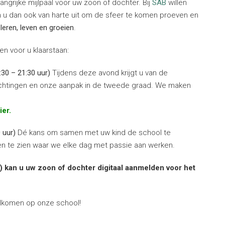
ngrijke mijlpaal voor uw zoon of dochter. Bij
SAB
willen
 u dan ook van harte uit om de sfeer te komen proeven en
e
leren, leven en groeien
.
 voor u klaarstaan:
:30 – 21:30 uur)
Tijdens deze avond krijgt u van de
erichtingen en onze aanpak in de tweede graad. We maken
ier.
 uur)
Dé kans om samen met uw kind de school te
n te zien waar we elke dag met passie aan werken.
ur) kan u uw zoon of dochter digitaal aanmelden voor het
elkomen op onze school!